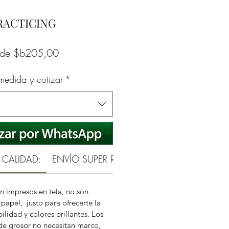
RACTICING
Precio
sde
$b205,00
de
 medida y cotizar
*
oferta
 CALIDAD:
ENVÍO SUPER RAPIDO
GARANTÍA REAL 
n impresos en tela, no son
papel, justo para ofrecerte la
ilidad y colores brillantes. Los
de grosor no necesitan marco,