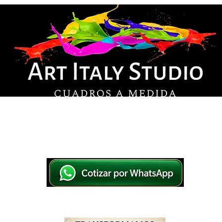
© Derechos de autor
os en lienzo y pintados a mano, listos para colg
tsApp a elegir el diseño y la medida ideal para tu
IO
IMPRESOS EN LIENZO
PINTADOS A MANO
WHATSAPP 769