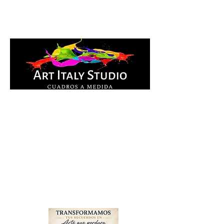
Cuadros Impresos en
lienzo y pintados a
mano, listos para colgar.
Te ayudamos por
WhatsApp a elegir el
diseño y la medida ideal
para tu espacio