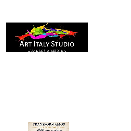
Cuadros Impresos en
lienzo y pintados a
mano, listos para colgar.
Te ayudamos por
WhatsApp a elegir el
diseño y la medida ideal
para tu espacio