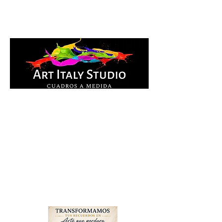
Cuadros Impresos en
lienzo y pintados a
mano, listos para colgar.
Te ayudamos por
WhatsApp a elegir el
diseño y la medida ideal
para tu espacio