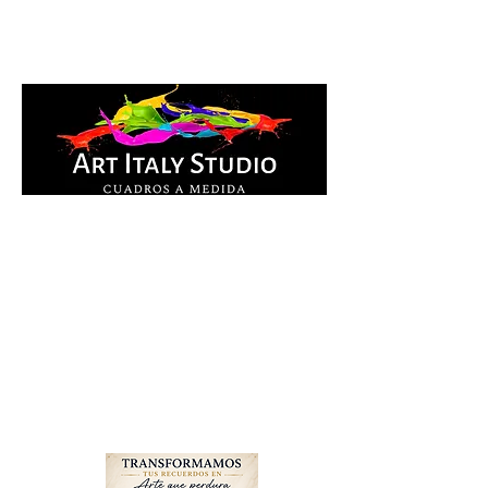
Cuadros Impresos en
lienzo y pintados a
mano, listos para colgar.
Te ayudamos por
WhatsApp a elegir el
diseño y la medida ideal
para tu espacio