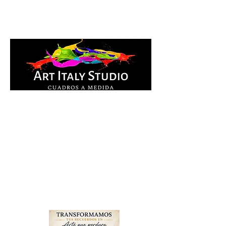
Cuadros Impresos en
lienzo y pintados a
mano, listos para colgar.
Te ayudamos por
WhatsApp a elegir el
diseño y la medida ideal
para tu espacio