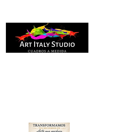
Cuadros Impresos en
lienzo y pintados a
mano, listos para colgar.
Te ayudamos por
WhatsApp a elegir el
diseño y la medida ideal
para tu espacio