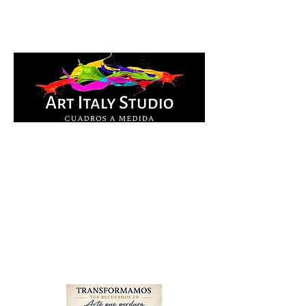
Cuadros Impresos en
lienzo y pintados a
mano, listos para colgar.
Te ayudamos por
WhatsApp a elegir el
diseño y la medida ideal
para tu espacio