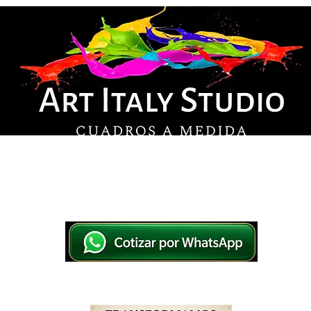
© Derechos de autor
os en lienzo y pintados a mano, listos para colg
tsApp a elegir el diseño y la medida ideal para tu
IO
IMPRESOS EN LIENZO
PINTADOS A MANO
WHATSAPP 769