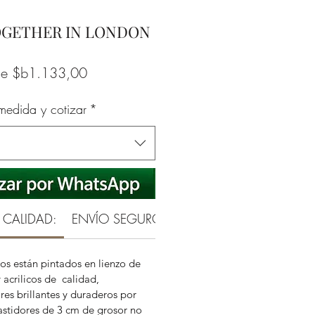
OGETHER IN LONDON
Precio
de
$b1.133,00
de
 medida y cotizar
*
oferta
 CALIDAD:
ENVÍO SEGURO
SATISFECHO O REEMB
os están pintados en lienzo de
 acrilicos de calidad,
es brillantes y duraderos por
stidores de 3 cm de grosor no