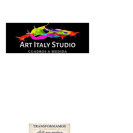
Cuadros Impresos en
lienzo y pintados a
mano, listos para colgar.
Te ayudamos por
WhatsApp a elegir el
diseño y la medida ideal
para tu espacio