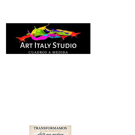
Cuadros Impresos en
lienzo y pintados a
mano, listos para colgar.
Te ayudamos por
WhatsApp a elegir el
diseño y la medida ideal
para tu espacio