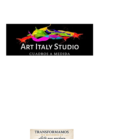
Cuadros Impresos en
lienzo y pintados a
mano, listos para colgar.
Te ayudamos por
WhatsApp a elegir el
diseño y la medida ideal
para tu espacio