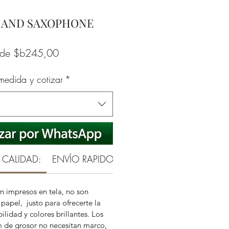
D AND SAXOPHONE
Precio
sde
$b245,00
de
 medida y cotizar
*
oferta
 CALIDAD:
ENVÍO RAPIDO Y SEGURO
GARANTÍA RE
n impresos en tela, no son
papel, justo para ofrecerte la
ilidad y colores brillantes. Los
m de grosor no necesitan marco,