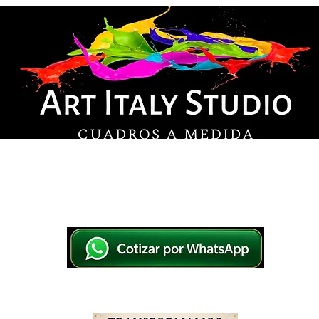
© Derechos de autor
os en lienzo y pintados a mano, listos para colg
tsApp a elegir el diseño y la medida ideal para tu
IO
IMPRESOS EN LIENZO
PINTADOS A MANO
WHATSAPP 769