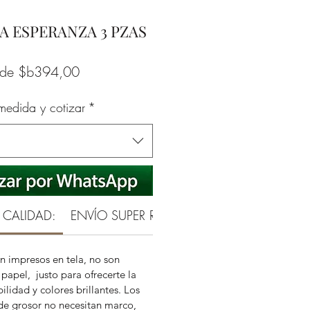
A ESPERANZA 3 PZAS
Precio
sde
$b394,00
de
 medida y cotizar
*
oferta
 CALIDAD:
ENVÍO SUPER RAPIDO
GARANTÍA REAL 
n impresos en tela, no son
papel, justo para ofrecerte la
ilidad y colores brillantes. Los
de grosor no necesitan marco,