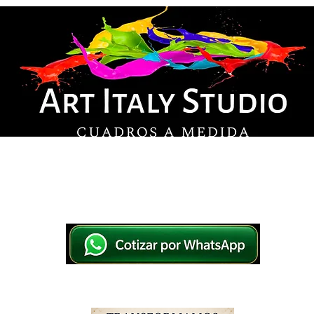
© Derechos de autor
os en lienzo y pintados a mano, listos para colg
tsApp a elegir el diseño y la medida ideal para tu
IO
IMPRESOS EN LIENZO
PINTADOS A MANO
WHATSAPP 769