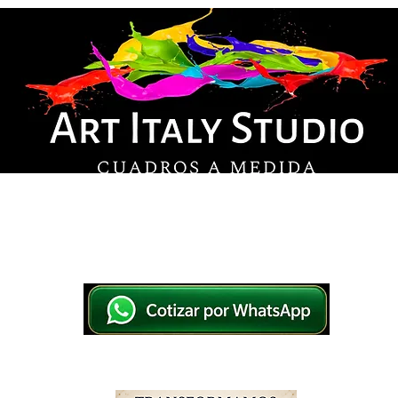
© Derechos de autor
os en lienzo y pintados a mano, listos para colg
tsApp a elegir el diseño y la medida ideal para tu
IO
IMPRESOS EN LIENZO
PINTADOS A MANO
WHATSAPP 769