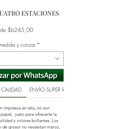
CUATRO ESTACIONES
Precio
sde
$b245,00
de
 medida y cotizar
*
oferta
 CALIDAD:
ENVÍO SUPER RAPIDO
GARANTÍA REAL 
n impresos en tela, no son
papel, justo para ofrecerte la
ilidad y colores brillantes. Los
m de grosor no necesitan marco,