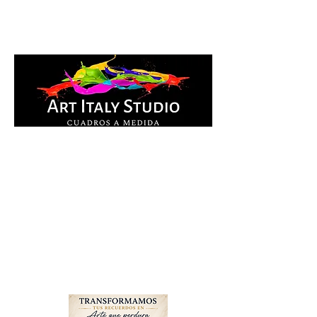
Cuadros Impresos en
lienzo y pintados a
mano, listos para colgar.
Te ayudamos por
WhatsApp a elegir el
diseño y la medida ideal
para tu espacio