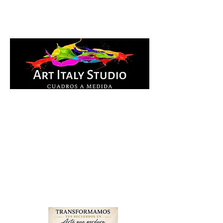
Cuadros Impresos en
lienzo y pintados a
mano, listos para colgar.
Te ayudamos por
WhatsApp a elegir el
diseño y la medida ideal
para tu espacio