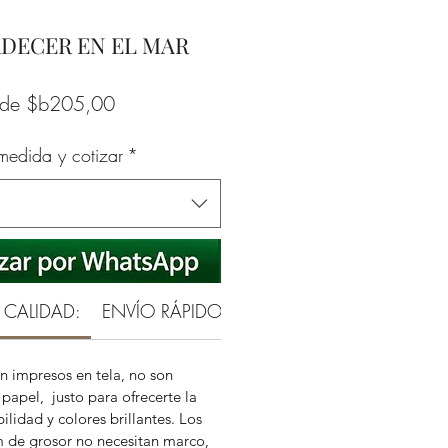
RDECER EN EL MAR
Precio
sde
$b205,00
de
 medida y cotizar
*
oferta
 CALIDAD:
ENVÍO RÁPIDO Y SEGURO
GARANTÍA RE
n impresos en tela, no son
papel, justo para ofrecerte la
ilidad y colores brillantes. Los
m de grosor no necesitan marco,