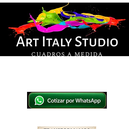
© Derechos de autor
os en lienzo y pintados a mano, listos para colg
tsApp a elegir el diseño y la medida ideal para tu
IO
IMPRESOS EN LIENZO
PINTADOS A MANO
WHATSAPP 769