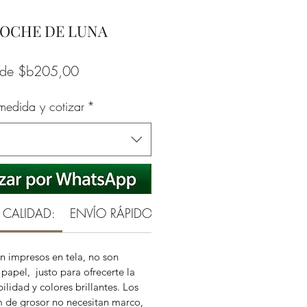
NOCHE DE LUNA
Precio
sde
$b205,00
de
 medida y cotizar
*
oferta
 CALIDAD:
ENVÍO RÁPIDO Y SEGURO
GARANTÍA RE
n impresos en tela, no son
papel, justo para ofrecerte la
ilidad y colores brillantes. Los
m de grosor no necesitan marco,