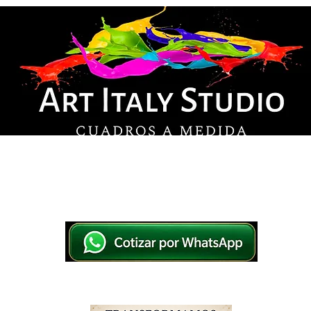
© Derechos de autor
os en lienzo y pintados a mano, listos para colg
tsApp a elegir el diseño y la medida ideal para tu
IO
IMPRESOS EN LIENZO
PINTADOS A MANO
WHATSAPP 769