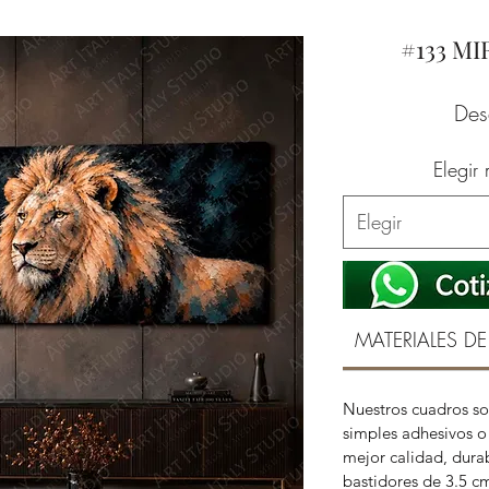
#133 M
De
Elegir
Elegir
MATERIALES DE
Nuestros cuadros so
simples adhesivos o 
mejor calidad, durab
bastidores de 3.5 c