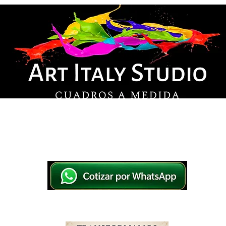
© Derechos de autor
os en lienzo y pintados a mano, listos para colg
tsApp a elegir el diseño y la medida ideal para tu
IO
IMPRESOS EN LIENZO
PINTADOS A MANO
WHATSAPP 769