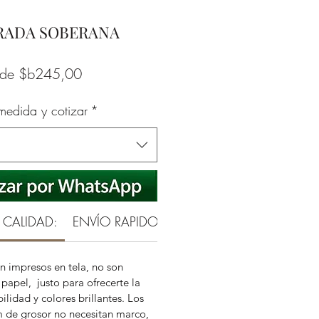
IRADA SOBERANA
Precio
sde
$b245,00
de
 medida y cotizar
*
oferta
 CALIDAD:
ENVÍO RAPIDO Y SEGURO
GARANTÍA RE
n impresos en tela, no son
papel, justo para ofrecerte la
ilidad y colores brillantes. Los
m de grosor no necesitan marco,