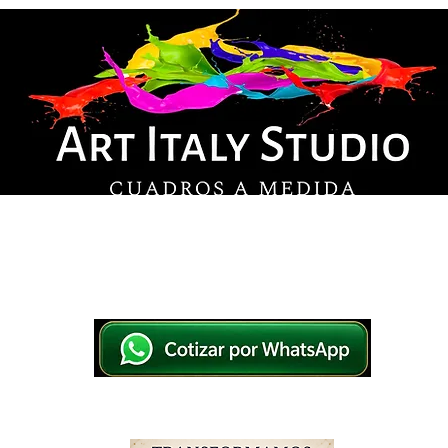
© Derechos de autor
os en lienzo y pintados a mano, listos para colg
tsApp a elegir el diseño y la medida ideal para tu
IO
IMPRESOS EN LIENZO
PINTADOS A MANO
WHATSAPP 769