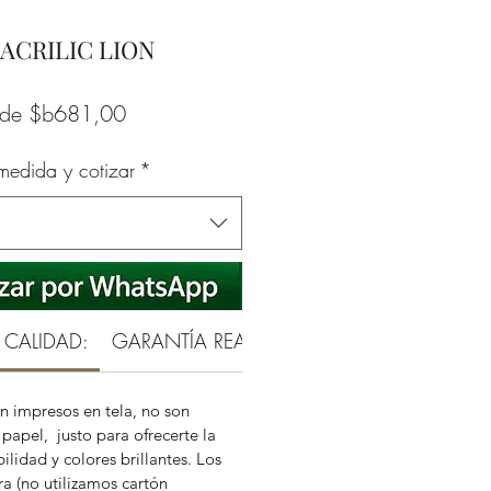
 ACRILIC LION
Precio
sde
$b681,00
de
 medida y cotizar
*
oferta
 CALIDAD:
GARANTÍA REAL DE 3 AÑOS
n impresos en tela, no son
papel, justo para ofrecerte la
ilidad y colores brillantes. Los
a (no utilizamos cartón