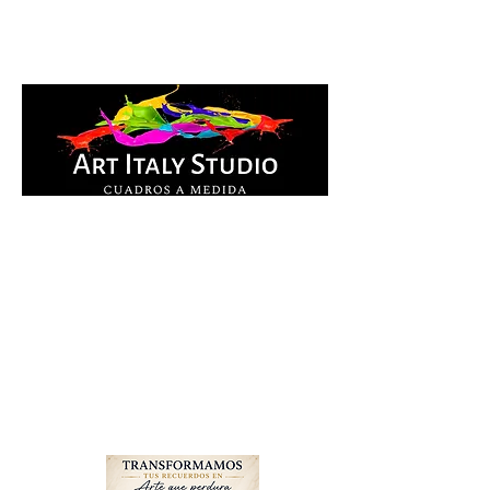
Cuadros Impresos en
lienzo y pintados a
mano, listos para colgar.
Te ayudamos por
WhatsApp a elegir el
diseño y la medida ideal
para tu espacio