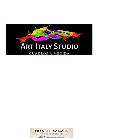
Cuadros Impresos en
lienzo y pintados a
mano, listos para colgar.
Te ayudamos por
WhatsApp a elegir el
diseño y la medida ideal
para tu espacio