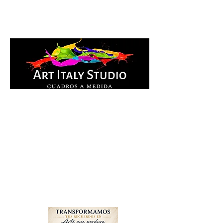
Cuadros Impresos en
lienzo y pintados a
mano, listos para colgar.
Te ayudamos por
WhatsApp a elegir el
diseño y la medida ideal
para tu espacio