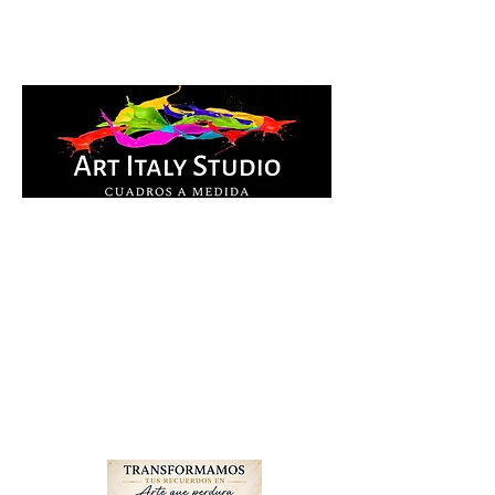
Cuadros Impresos en
lienzo y pintados a
mano, listos para colgar.
Te ayudamos por
WhatsApp a elegir el
diseño y la medida ideal
para tu espacio