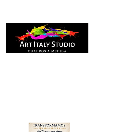
Cuadros Impresos en
lienzo y pintados a
mano, listos para colgar.
Te ayudamos por
WhatsApp a elegir el
diseño y la medida ideal
para tu espacio