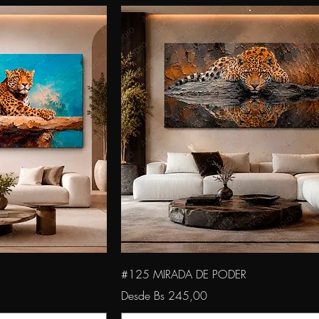
da
Vista rápida
#125 MIRADA DE PODER
Precio de oferta
Desde
Bs 245,00