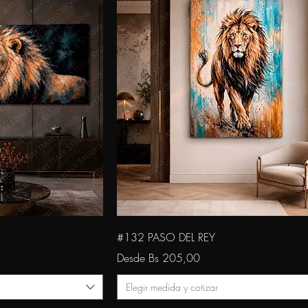
da
Vista rápida
#132 PASO DEL REY
Precio de oferta
Desde
Bs 205,00
Elegir medida y cotizar