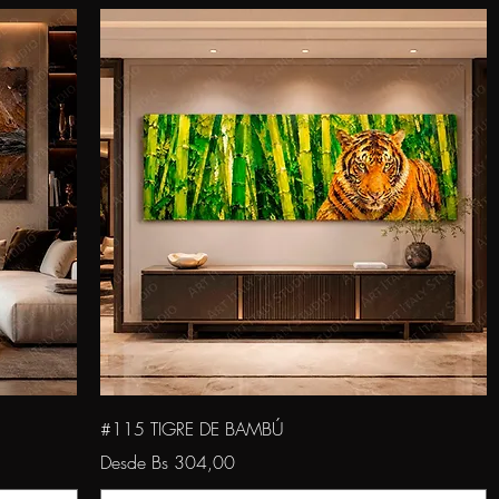
Vista rápida
#115 TIGRE DE BAMBÚ
Precio de oferta
Desde
Bs 304,00