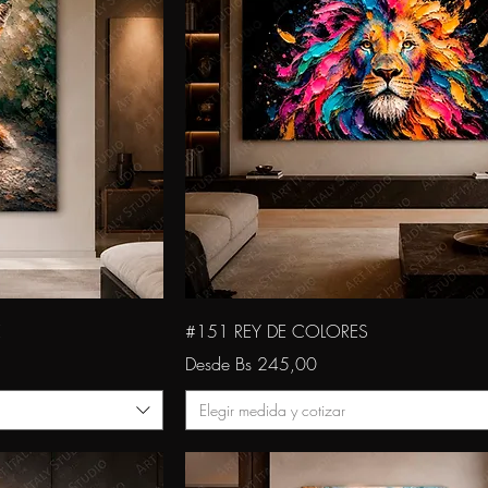
da
Vista rápida
E
#151 REY DE COLORES
Precio de oferta
Desde
Bs 245,00
Elegir medida y cotizar