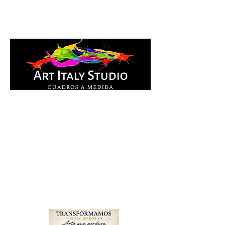
Cuadros Impresos en
lienzo y pintados a
mano, listos para colgar.
Te ayudamos por
WhatsApp a elegir el
diseño y la medida ideal
para tu espacio