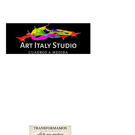
Cuadros Impresos en
lienzo y pintados a
mano, listos para colgar.
Te ayudamos por
WhatsApp a elegir el
diseño y la medida ideal
para tu espacio