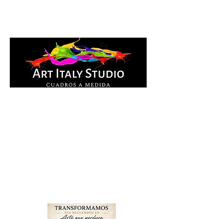
Cuadros Impresos en
lienzo y pintados a
mano, listos para colgar.
Te ayudamos por
WhatsApp a elegir el
diseño y la medida ideal
para tu espacio