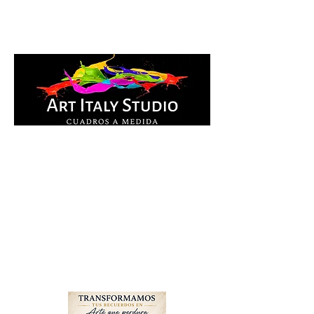
Cuadros Impresos en
lienzo y pintados a
mano, listos para colgar.
Te ayudamos por
WhatsApp a elegir el
diseño y la medida ideal
para tu espacio