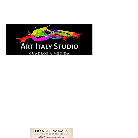
Cuadros Impresos en
lienzo y pintados a
mano, listos para colgar.
Te ayudamos por
WhatsApp a elegir el
diseño y la medida ideal
para tu espacio