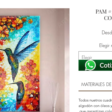
PAM #
CO
Des
Elegir
Elegir
MATERIALES DE
Todos nuetros cuadr
algodón con óleos y
que garantizan color