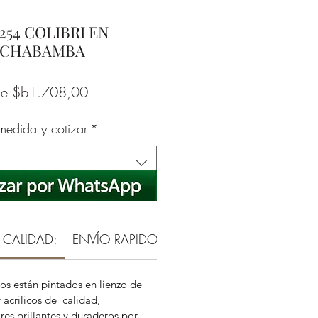
254 COLIBRI EN
CHABAMBA
Precio
de
$b1.708,00
de
 medida y cotizar
*
oferta
 CALIDAD:
ENVÍO RAPIDO Y SEGURO
SATISFECHO
os están pintados en lienzo de
 acrilicos de calidad,
es brillantes y duraderos por