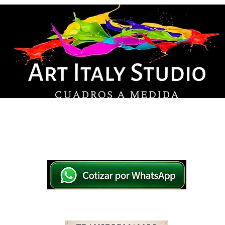
© Derechos de autor
os en lienzo y pintados a mano, listos para colg
tsApp a elegir el diseño y la medida ideal para tu
IO
IMPRESOS EN LIENZO
PINTADOS A MANO
WHATSAPP 769