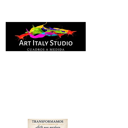
Cuadros Impresos en
lienzo y pintados a
mano, listos para colgar.
Te ayudamos por
WhatsApp a elegir el
diseño y la medida ideal
para tu espacio