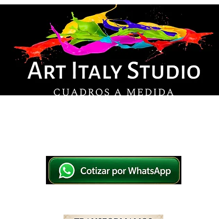
© Derechos de autor
os en lienzo y pintados a mano, listos para colg
tsApp a elegir el diseño y la medida ideal para tu
IO
IMPRESOS EN LIENZO
PINTADOS A MANO
WHATSAPP 769