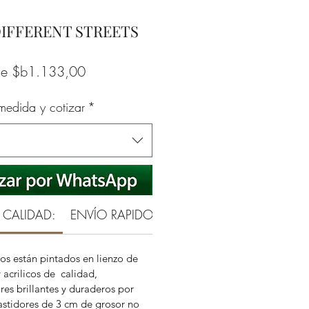
DIFFERENT STREETS
Precio
de
$b1.133,00
de
 medida y cotizar
*
oferta
 CALIDAD:
ENVÍO RAPIDO Y SEGURO
SATISFECHO
os están pintados en lienzo de
 acrilicos de calidad,
es brillantes y duraderos por
stidores de 3 cm de grosor no