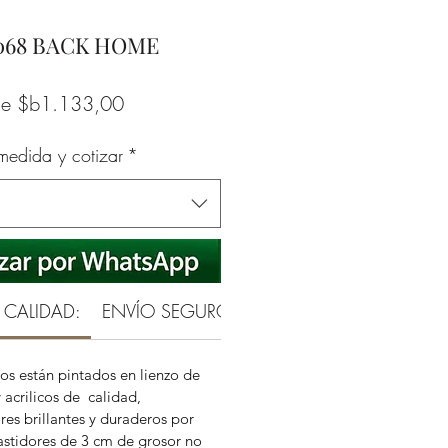
068 BACK HOME
Precio
de
$b1.133,00
de
 medida y cotizar
*
oferta
 CALIDAD:
ENVÍO SEGURO
SATISFECHO O REEMB
os están pintados en lienzo de
 acrilicos de calidad,
es brillantes y duraderos por
stidores de 3 cm de grosor no