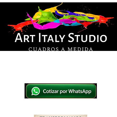
© Derechos de autor
os en lienzo y pintados a mano, listos para colg
tsApp a elegir el diseño y la medida ideal para tu
IO
IMPRESOS EN LIENZO
PINTADOS A MANO
WHATSAPP 769