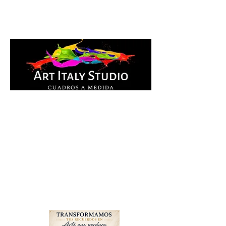
Cuadros Impresos en
lienzo y pintados a
mano, listos para colgar.
Te ayudamos por
WhatsApp a elegir el
diseño y la medida ideal
para tu espacio