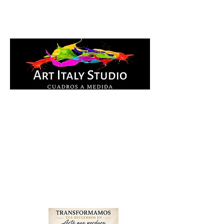
Cuadros Impresos en
lienzo y pintados a
mano, listos para colgar.
Te ayudamos por
WhatsApp a elegir el
diseño y la medida ideal
para tu espacio