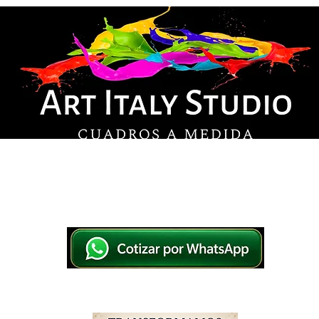
© Derechos de autor
os en lienzo y pintados a mano, listos para colg
tsApp a elegir el diseño y la medida ideal para tu
IO
IMPRESOS EN LIENZO
PINTADOS A MANO
WHATSAPP 769