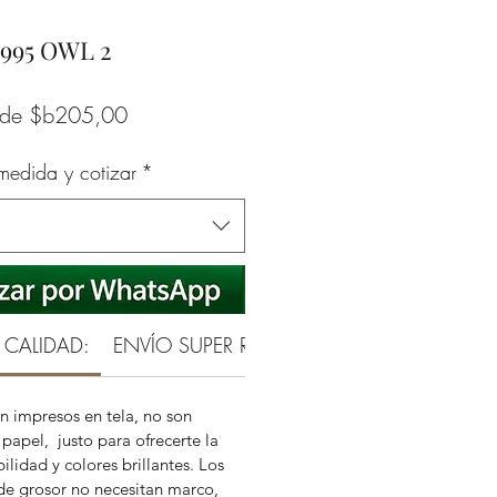
995 OWL 2
Precio
sde
$b205,00
de
 medida y cotizar
*
oferta
 CALIDAD:
ENVÍO SUPER RAPIDO
GARANTÍA REAL 
n impresos en tela, no son
papel, justo para ofrecerte la
ilidad y colores brillantes. Los
de grosor no necesitan marco,