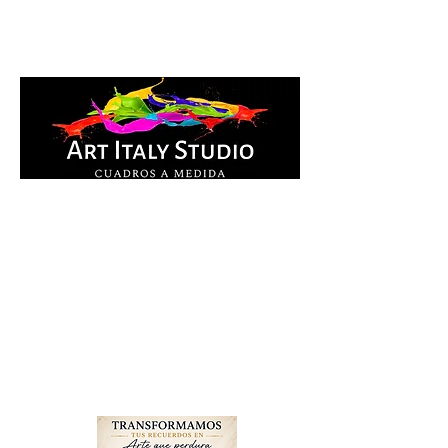
Cuadros Impresos en
lienzo y pintados a
mano, listos para colgar.
Te ayudamos por
WhatsApp a elegir el
diseño y la medida ideal
para tu espacio