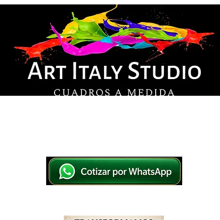
© Derechos de autor
os en lienzo y pintados a mano, listos para colg
tsApp a elegir el diseño y la medida ideal para tu
IO
IMPRESOS EN LIENZO
PINTADOS A MANO
WHATSAPP 769