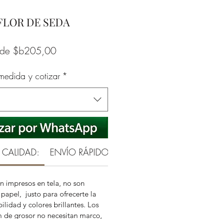
 FLOR DE SEDA
Precio
sde
$b205,00
de
 medida y cotizar
*
oferta
 CALIDAD:
ENVÍO RÁPIDO Y SEGURO
GARANTÍA RE
n impresos en tela, no son
papel, justo para ofrecerte la
ilidad y colores brillantes. Los
m de grosor no necesitan marco,