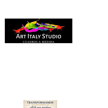
Cuadros Impresos en
lienzo y pintados a
mano, listos para colgar.
Te ayudamos por
WhatsApp a elegir el
diseño y la medida ideal
para tu espacio