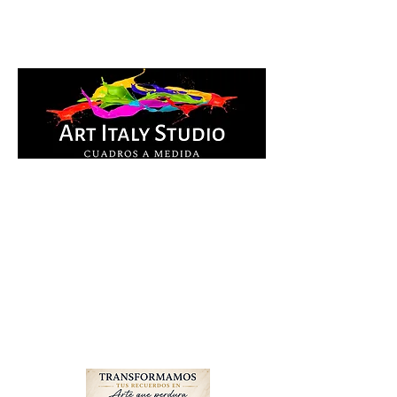
Cuadros Impresos en
lienzo y pintados a
mano, listos para colgar.
Te ayudamos por
WhatsApp a elegir el
diseño y la medida ideal
para tu espacio