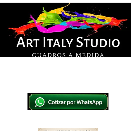
© Derechos de autor
os en lienzo y pintados a mano, listos para colg
tsApp a elegir el diseño y la medida ideal para tu
IO
IMPRESOS EN LIENZO
PINTADOS A MANO
WHATSAPP 769