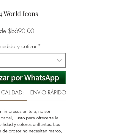
4 World Icons
Precio
sde
$b690,00
de
 medida y cotizar
*
oferta
 CALIDAD:
ENVÍO RÁPIDO Y SEGURO
GARANTÍA RE
n impresos en tela, no son
papel, justo para ofrecerte la
ilidad y colores brillantes. Los
m de grosor no necesitan marco,