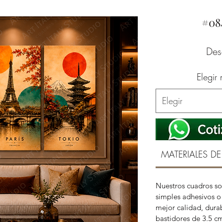
#08
De
Elegir
Elegir
MATERIALES DE
Nuestros cuadros so
simples adhesivos o 
mejor calidad, durab
bastidores de 3.5 c