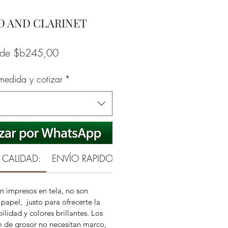
ED AND CLARINET
Precio
sde
$b245,00
de
 medida y cotizar
*
oferta
 CALIDAD:
ENVÍO RAPIDO Y SEGURO
GARANTÍA RE
n impresos en tela, no son
papel, justo para ofrecerte la
ilidad y colores brillantes. Los
m de grosor no necesitan marco,