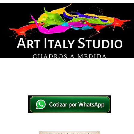
© Derechos de autor
os en lienzo y pintados a mano, listos para colg
tsApp a elegir el diseño y la medida ideal para tu
IO
IMPRESOS EN LIENZO
PINTADOS A MANO
WHATSAPP 769